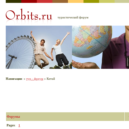
туристический форум
Навигация
:
>
тур - форум
> Китай
Форумы
Pages
:
1