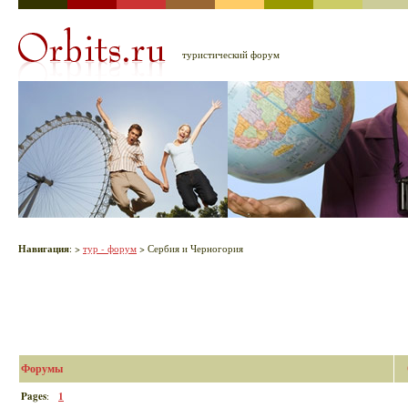
туристический форум
Навигация
:
>
тур - форум
> Сербия и Черногория
Форумы
Pages
:
1