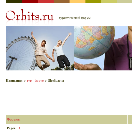
туристический форум
Навигация
:
>
тур - форум
> Швейцария
Форумы
Pages
:
1