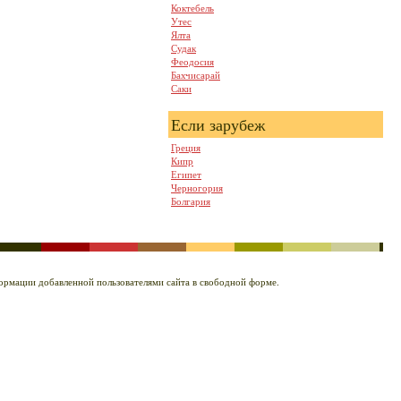
Коктебель
Утес
Ялта
Судак
Феодосия
Бахчисарай
Саки
Если зарубеж
Греция
Кипр
Египет
Черногория
Болгария
нформации добавленной пользователями сайта в свободной форме.