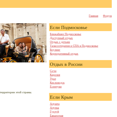
Главная
Форум
Если Подмосковье
Ближайшее Подмосковье
Доступный отдых
Отдых с детьми
Талассотерапия и СПА в Подмосковье
Боулинг
Корпоративный отдых
Отдых в России
Сочи
Карелия
Урал
Кисловодск
Есентуки
 территории этой страны.
Если Крым
Алушта
Алупка
Гурзуф
Евпатория