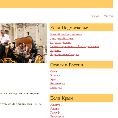
Главная
Форум
Если Подмосковье
Ближайшее Подмосковье
Доступный отдых
Отдых с детьми
Талассотерапия и СПА в Подмосковье
Боулинг
Корпоративный отдых
Отдых в России
Сочи
Карелия
Урал
Кисловодск
Есентуки
екты и исследования по охране
Если Крым
нтов, до Лос-Анджелеса - 13, за
Алушта
Алупка
Гурзуф
Евпатория