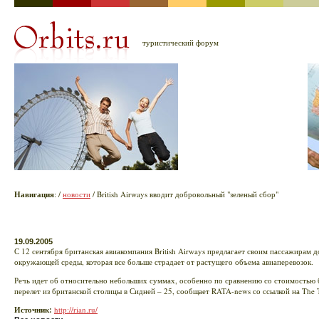
туристический форум
Навигация
:
/
новости
/ British Airways вводит добровольный "зеленый сбор"
19.09.2005
С 12 сентября британская авиакомпания British Airways предлагает своим пассажирам д
окружающей среды, которая все больше страдает от растущего объема авиаперевозок.
Речь идет об относительно небольших суммах, особенно по сравнению со стоимостью би
перелет из британской столицы в Сидней – 25, сообщает RATA-news со ссылкой на The 
Источник:
http://rian.ru/