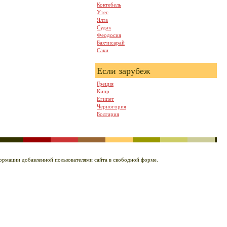
Коктебель
Утес
Ялта
Судак
Феодосия
Бахчисарай
Саки
Если зарубеж
Греция
Кипр
Египет
Черногория
Болгария
нформации добавленной пользователями сайта в свободной форме.