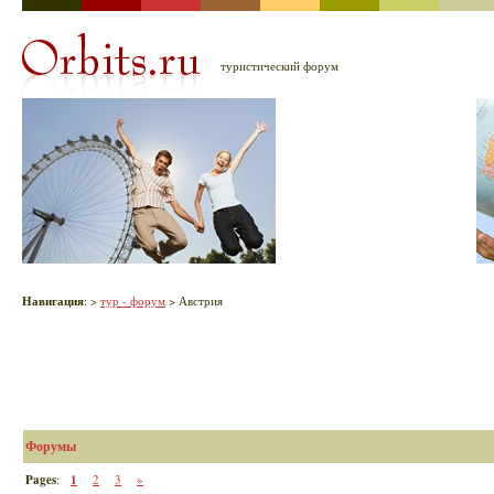
туристический форум
Навигация
:
>
тур - форум
> Австрия
Форумы
Pages
:
1
2
3
»