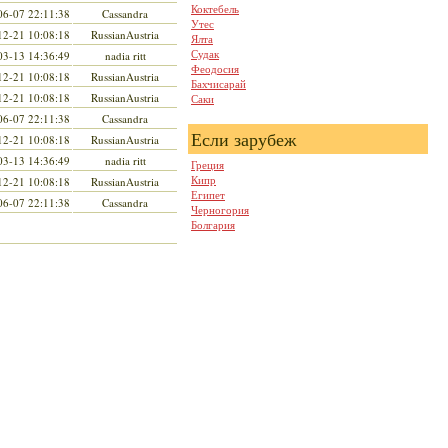
Коктебель
06-07 22:11:38
Cassandra
Утес
12-21 10:08:18
RussianAustria
Ялта
Судак
03-13 14:36:49
nadia ritt
Феодосия
12-21 10:08:18
RussianAustria
Бахчисарай
12-21 10:08:18
RussianAustria
Саки
06-07 22:11:38
Cassandra
Если зарубеж
12-21 10:08:18
RussianAustria
03-13 14:36:49
nadia ritt
Греция
Кипр
12-21 10:08:18
RussianAustria
Египет
06-07 22:11:38
Cassandra
Черногория
Болгария