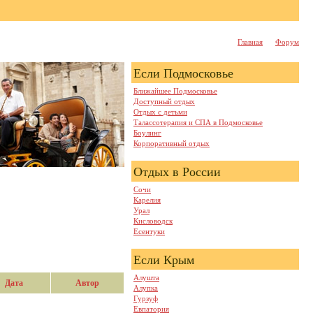
Главная
Форум
Если Подмосковье
Ближайшее Подмосковье
Доступный отдых
Отдых с детьми
Талассотерапия и СПА в Подмосковье
Боулинг
Корпоративный отдых
Отдых в России
Сочи
Карелия
Урал
Кисловодск
Есентуки
Если Крым
Алушта
Дата
Автор
Алупка
Гурзуф
Евпатория